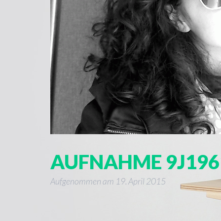
AUFNAHME 9J196
Aufgenommen am
19. April 2015