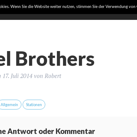
kies. Wenn Sie die Website weiter nutzen, stimmen Sie der Verwendung von 
Fotobox mieten
Blog
Anpassungsmöglichkeiten
l Brothers
m
17. Juli 2014
von
Robert
Allgemein
Stationen
ine Antwort oder Kommentar